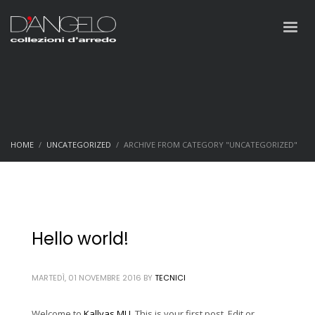
HOME
UNCATEGORIZED
ARCHIVE FROM CATEGORY "UNCATEGORIZED"
Hello world!
MARTEDÌ, 01 NOVEMBRE 2016
BY
TECNICI
Welcome to
Kallyas MU
. This is your first post. Edit or