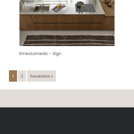
Ernestomeda – Sign
1
2
Successivo »