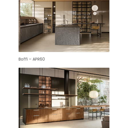
Boffi – APR60