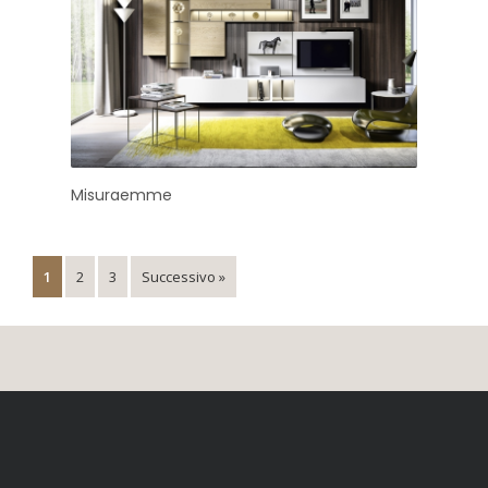
Misuraemme
1
2
3
Successivo »