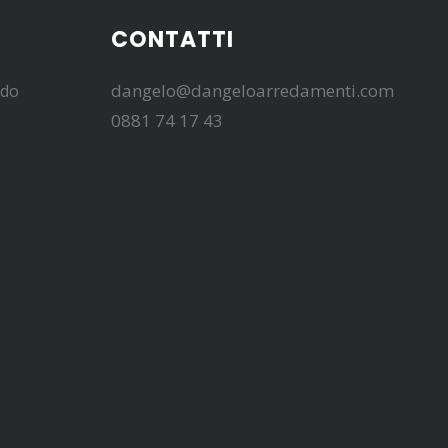
CONTATTI
dangelo@dangeloarredamenti.com
edo
0881 74 17 43