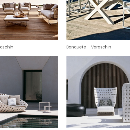
raschin
Banquete – Varaschin