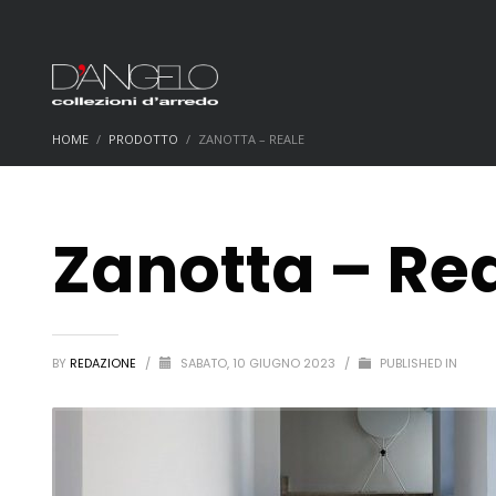
HOME
PRODOTTO
ZANOTTA – REALE
Zanotta – Re
BY
REDAZIONE
/
SABATO, 10 GIUGNO 2023
/
PUBLISHED IN