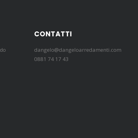
CONTATTI
dangelo@dangeloarredamenti.com
edo
0881 74 17 43