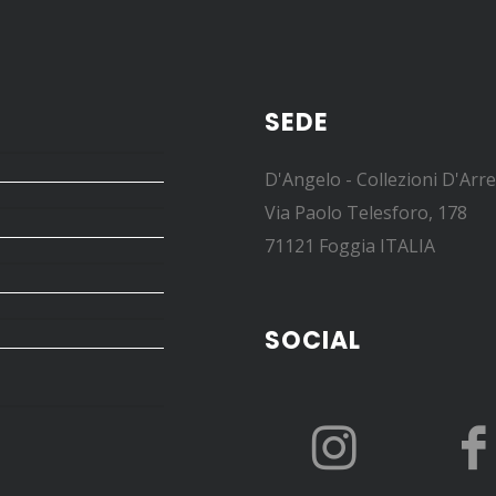
SEDE
D'Angelo - Collezioni D'Arr
Via Paolo Telesforo, 178
71121 Foggia ITALIA
SOCIAL