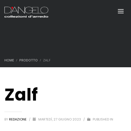
HOME
PRODOTTO
ZALF
Zalf
BY
REDAZIONE
/
MARTEDÌ, 27 GIUGNO 2023
/
PUBLISHED IN