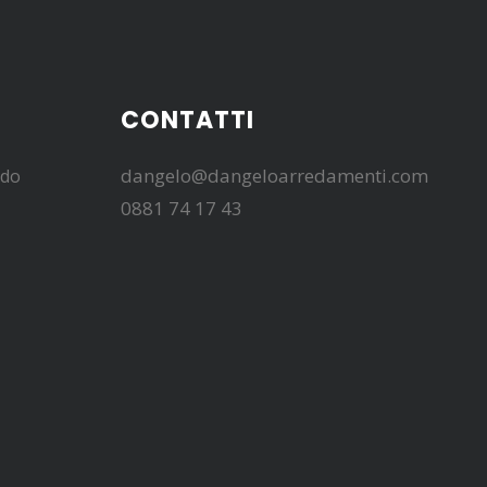
CONTATTI
dangelo@dangeloarredamenti.com
edo
0881 74 17 43