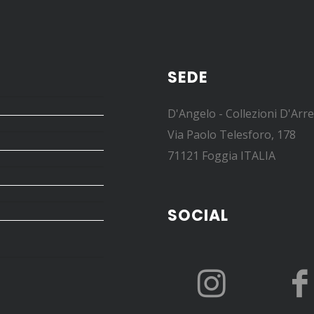
SEDE
D'Angelo - Collezioni D'Arr
Via Paolo Telesforo, 178
71121 Foggia ITALIA
SOCIAL