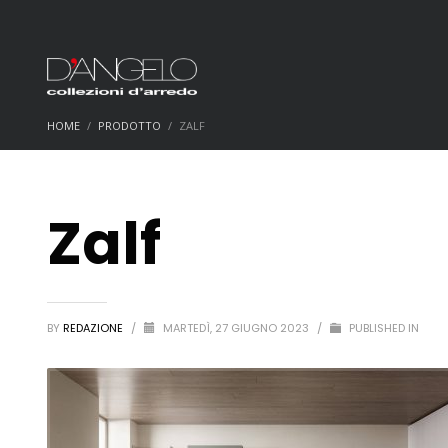
HOME
PRODOTTO
ZALF
Zalf
BY
REDAZIONE
/
MARTEDÌ, 27 GIUGNO 2023
/
PUBLISHED IN