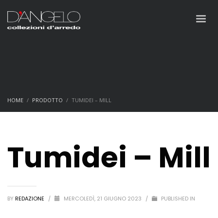
HOME
PRODOTTO
TUMIDEI – MILL
Tumidei – Mill
BY
REDAZIONE
/
MERCOLEDÌ, 21 GIUGNO 2023
/
PUBLISHED IN