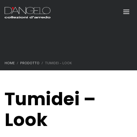
HOME
PRODOTTO
TUMIDEI – LOOK
Tumidei –
Look