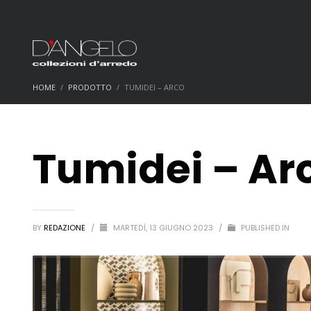
HOME
PRODOTTO
TUMIDEI – ARCO
Tumidei – Ar
BY
REDAZIONE
/
MARTEDÌ, 13 GIUGNO 2023
/
PUBLISHED IN