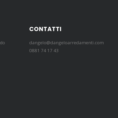
CONTATTI
dangelo@dangeloarredamenti.com
edo
0881 74 17 43