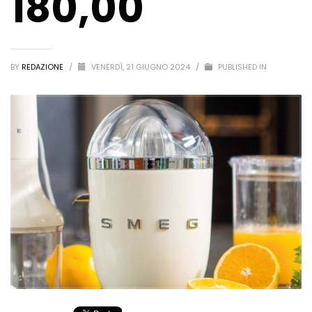
180,00
BY
REDAZIONE
/
VENERDÌ, 21 GIUGNO 2024
/
PUBLISHED IN