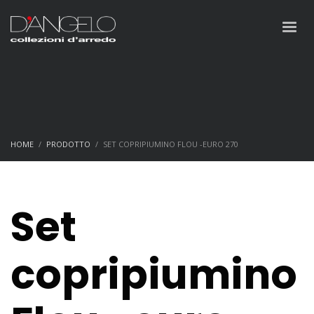
HOME
PRODOTTO
SET COPRIPIUMINO FLOU -EURO 270
Set
copripiumino