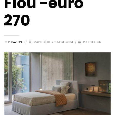
Flou -euro
270
BY
REDAZIONE
/
MARTEDÌ, 10 DICEMBRE 2024
/
PUBLISHED IN