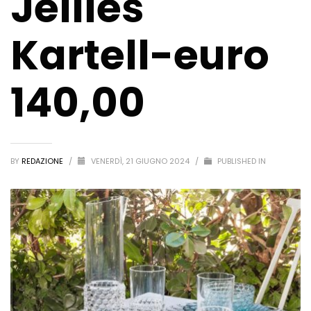
Jellies
Kartell-euro
140,00
BY
REDAZIONE
/
VENERDÌ, 21 GIUGNO 2024
/
PUBLISHED IN