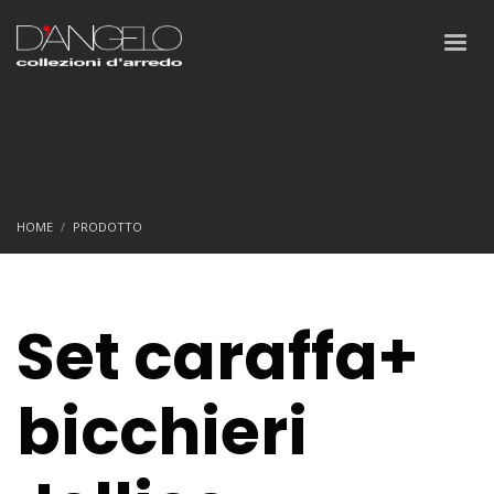
HOME
PRODOTTO
SET CARAFFA+ BICCHIERI JELLIES KARTELL-EURO 140,00
Set caraffa+
bicchieri