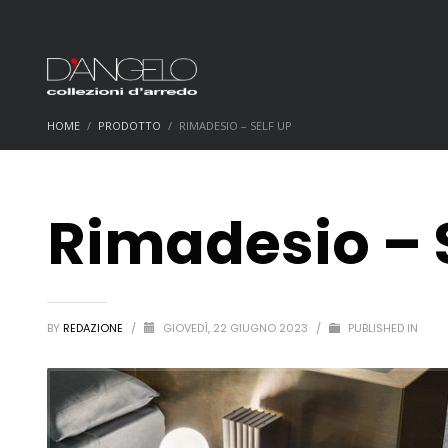
HOME
PRODOTTO
RIMADESIO – SELF UP
Rimadesio – 
BY
REDAZIONE
/
GIOVEDÌ, 22 GIUGNO 2023
/
PUBLISHED IN