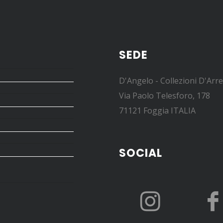
SEDE
D'Angelo - Collezioni D'Arr
Via Paolo Telesforo, 178
71121 Foggia ITALIA
SOCIAL