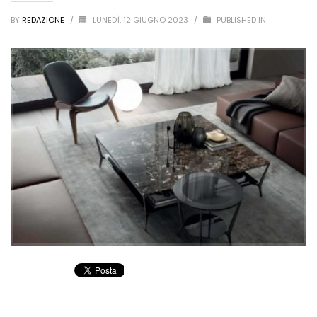
BY
REDAZIONE
/
LUNEDÌ, 12 GIUGNO 2023
/
PUBLISHED IN