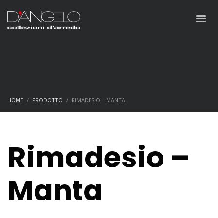
HOME
PRODOTTO
RIMADESIO – MANTA
Rimadesio –
Manta