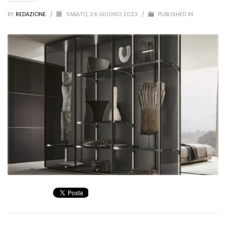
BY
REDAZIONE
/
SABATO, 24 GIUGNO 2023
/
PUBLISHED IN