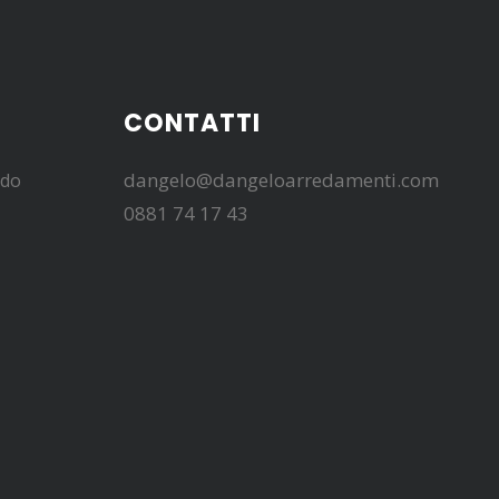
CONTATTI
dangelo@dangeloarredamenti.com
edo
0881 74 17 43