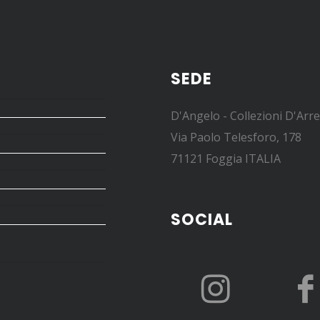
SEDE
D'Angelo - Collezioni D'Arr
Via Paolo Telesforo, 178
71121 Foggia ITALIA
SOCIAL