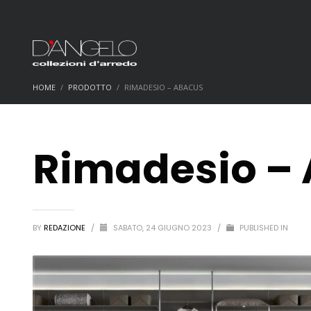
HOME
PRODOTTO
RIMADESIO – ABACUS
Rimadesio –
BY
REDAZIONE
/
SABATO, 24 GIUGNO 2023
/
PUBLISHED IN