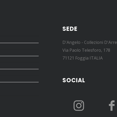
SEDE
D'Angelo - Collezioni D'Arr
Via Paolo Telesforo, 178
71121 Foggia ITALIA
SOCIAL