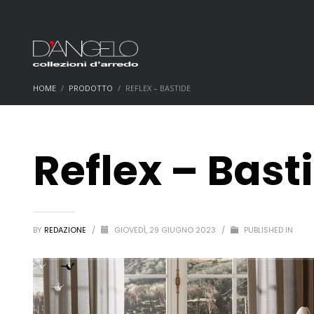
HOME
PRODOTTO
REFLEX – BASTIDE
Reflex – Bast
BY
REDAZIONE
/
GIOVEDÌ, 29 GIUGNO 2023
/
PUBLISHED IN