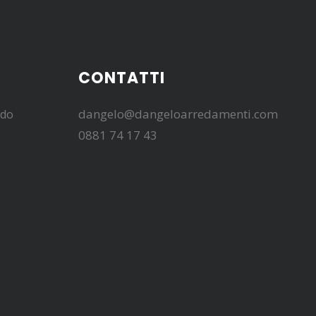
CONTATTI
dangelo@dangeloarredamenti.com
edo
0881 74 17 43