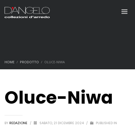
HOME
PRODOTTO
OLUCE-NIWA
Oluce-Niwa
BY
REDAZIONE
/
SABATO, 21 DICEMBRE 2024
/
PUBLISHED IN