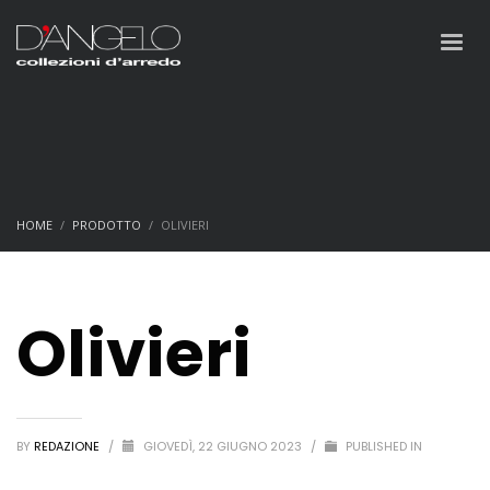
HOME
PRODOTTO
OLIVIERI
Olivieri
BY
REDAZIONE
/
GIOVEDÌ, 22 GIUGNO 2023
/
PUBLISHED IN