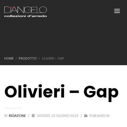
HOME
PRODOTTO
OLIVIERI – GAP
Olivieri – Gap
BY
REDAZIONE
/
GIOVEDÌ, 22 GIUGNO 2023
/
PUBLISHED IN