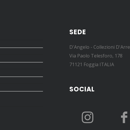
SEDE
D'Angelo - Collezioni D'Arr
Via Paolo Telesforo, 178
71121 Foggia ITALIA
SOCIAL