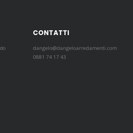
CONTATTI
dangelo@dangeloarredamenti.com
edo
0881 74 17 43