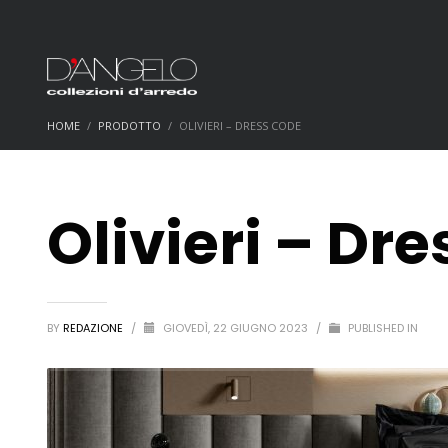
HOME
PRODOTTO
OLIVIERI – DRESS CODE
Olivieri – Dr
BY
REDAZIONE
/
GIOVEDÌ, 22 GIUGNO 2023
/
PUBLISHED IN