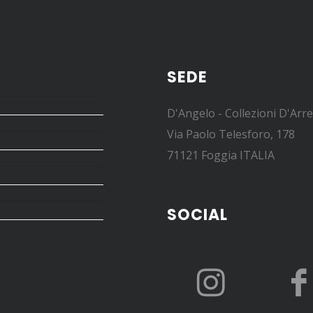
SEDE
D'Angelo - Collezioni D'Arr
Via Paolo Telesforo, 178
71121 Foggia ITALIA
SOCIAL