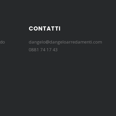
CONTATTI
dangelo@dangeloarredamenti.com
edo
0881 74 17 43