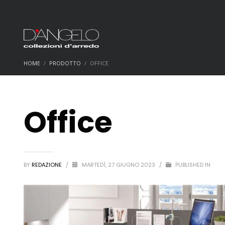
HOME
PRODOTTO
OFFICE
Office
BY
REDAZIONE
/
MARTEDÌ, 27 GIUGNO 2023
/
PUBLISHED IN