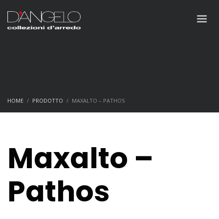
HOME
PRODOTTO
MAXALTO – PATHOS
Maxalto –
Pathos