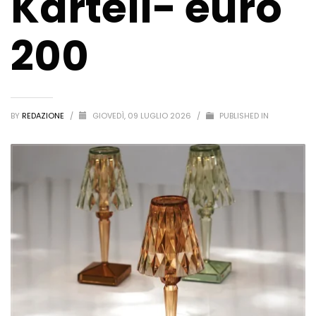
Kartell- euro
200
BY
REDAZIONE
/
GIOVEDÌ, 09 LUGLIO 2026
/
PUBLISHED IN