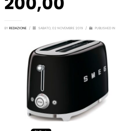
200,00
BY
REDAZIONE
/
SABATO, 02 NOVEMBRE 2019
/
PUBLISHED IN