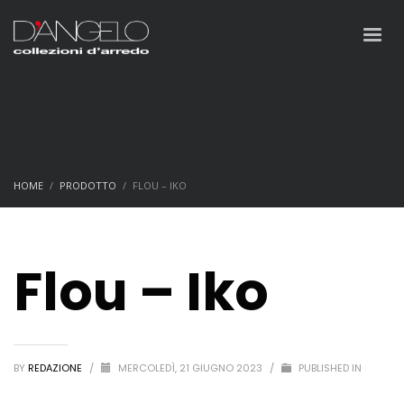
HOME
PRODOTTO
FLOU – IKO
Flou – Iko
BY
REDAZIONE
/
MERCOLEDÌ, 21 GIUGNO 2023
/
PUBLISHED IN