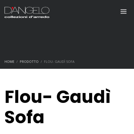
HOME
PRODOTTO
FLOU- GAUDÌ SOFA
Flou- Gaudì
Sofa