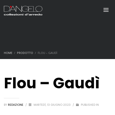
HOME
PRODOTTO
FLOU – GAUDÌ
Flou – Gaudì
BY
REDAZIONE
/
MARTEDÌ, 13 GIUGNO 2023
/
PUBLISHED IN