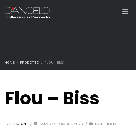
HOME
PRODOTTO
FLOU – BISS
Flou – Biss
BY
REDAZIONE
/
SABATO, 24 GIUGNO 2023
/
PUBLISHED IN