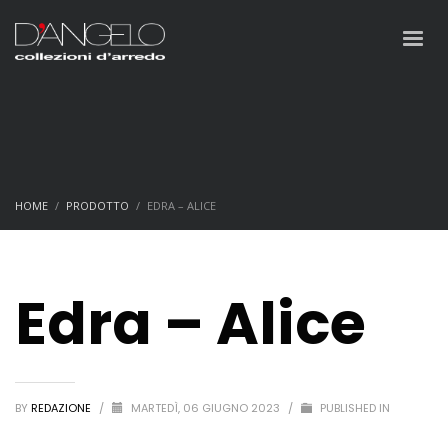
HOME
PRODOTTO
EDRA – ALICE
Edra – Alice
BY
REDAZIONE
/
MARTEDÌ, 06 GIUGNO 2023
/
PUBLISHED IN