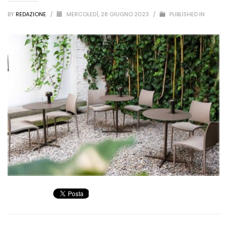
BY
REDAZIONE
/
MERCOLEDÌ, 28 GIUGNO 2023
/
PUBLISHED IN