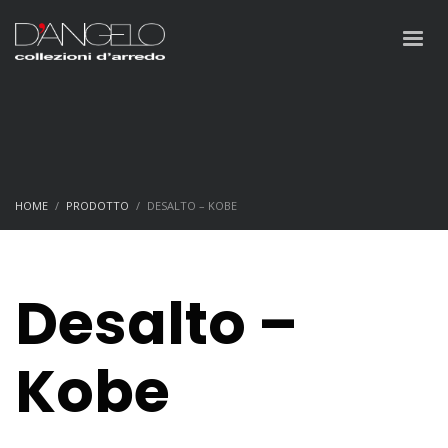
HOME
PRODOTTO
DESALTO – KOBE
Desalto –
Kobe