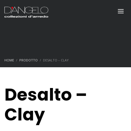
HOME
PRODOTTO
DESALTO – CLAY
Desalto –
Clay