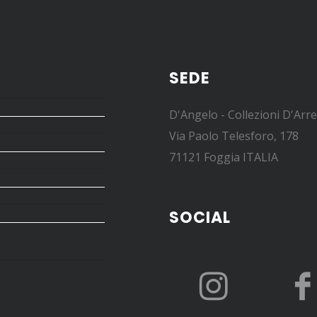
SEDE
D'Angelo - Collezioni D'Arr
Via Paolo Telesforo, 178
71121 Foggia ITALIA
SOCIAL