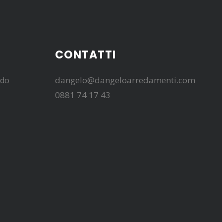
CONTATTI
dangelo@dangeloarredamenti.com
edo
0881 74 17 43