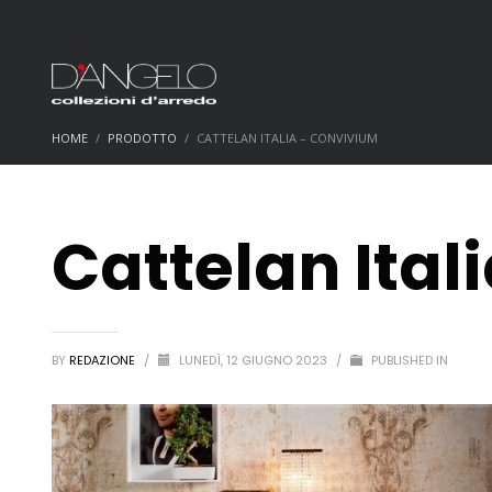
HOME
PRODOTTO
CATTELAN ITALIA – CONVIVIUM
Cattelan Ital
BY
REDAZIONE
/
LUNEDÌ, 12 GIUGNO 2023
/
PUBLISHED IN