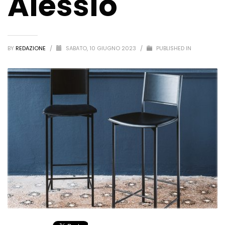
Alessio
BY
REDAZIONE
/
SABATO, 10 GIUGNO 2023
/
PUBLISHED IN