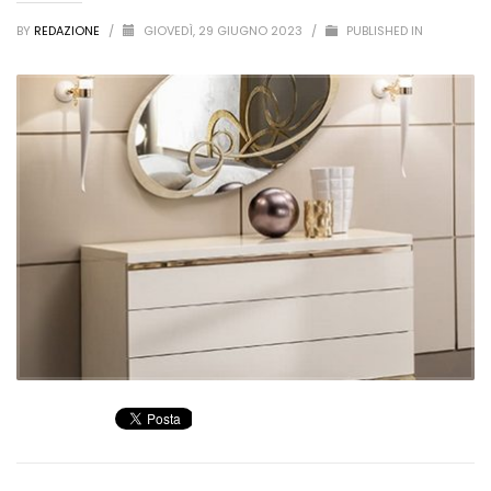
BY
REDAZIONE
/
GIOVEDÌ, 29 GIUGNO 2023
/
PUBLISHED IN