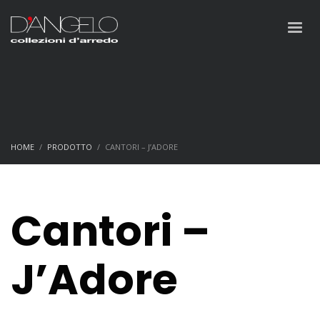
HOME
PRODOTTO
CANTORI – J’ADORE
Cantori –
J’Adore