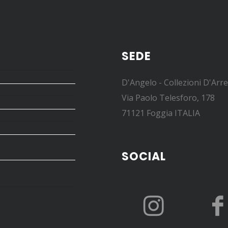
SEDE
D'Angelo - Collezioni D'Arr
Via Paolo Telesforo, 178
71121 Foggia ITALIA
SOCIAL