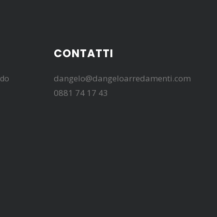
CONTATTI
dangelo@dangeloarredamenti.com
edo
0881 74 17 43