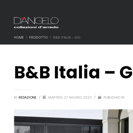
HOME
PRODOTTO
B&B ITALIA – GIO
B&B Italia – G
BY
REDAZIONE
/
MARTEDÌ, 27 GIUGNO 2023
/
PUBLISHED IN