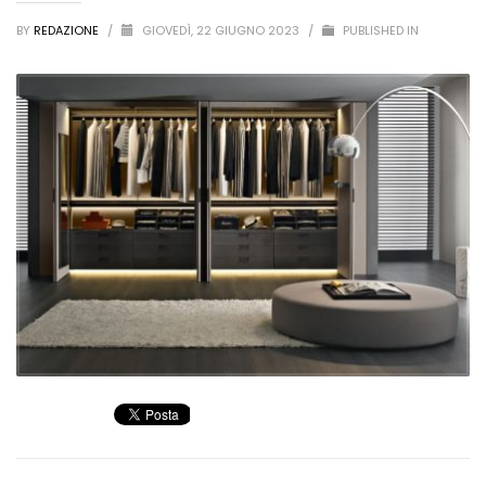
BY
REDAZIONE
/
GIOVEDÌ, 22 GIUGNO 2023
/
PUBLISHED IN