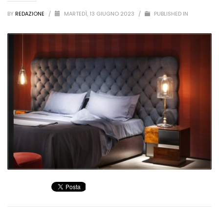
BY
REDAZIONE
/
MARTEDÌ, 13 GIUGNO 2023
/
PUBLISHED IN