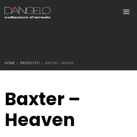
HOME
PRODOTTO
BAXTER – HEAVEN
Baxter –
Heaven