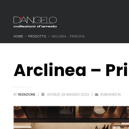
HOME
PRODOTTO
ARCLINEA – PRINCIPIA
Arclinea – Pr
BY
REDAZIONE
/
GIOVEDÌ, 25 MAGGIO 2023
/
PUBLISHED IN