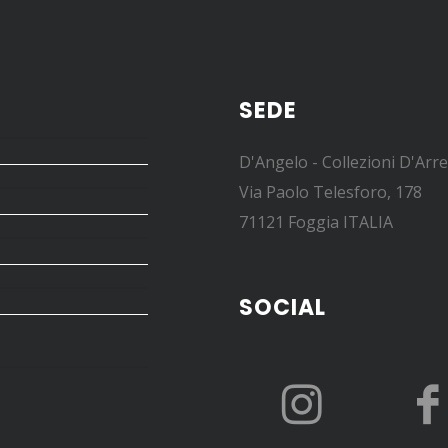
SEDE
D'Angelo - Collezioni D'Arr
Via Paolo Telesforo, 178
71121 Foggia ITALIA
SOCIAL