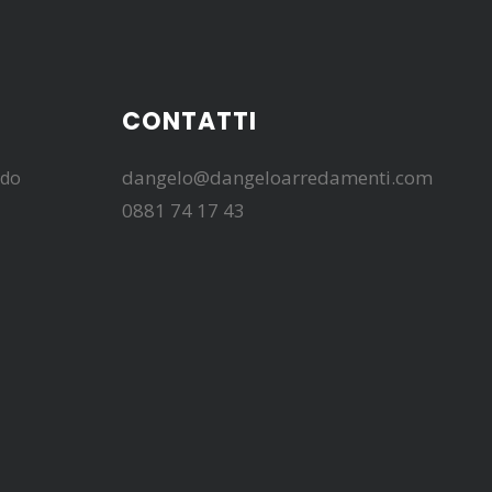
CONTATTI
dangelo@dangeloarredamenti.com
edo
0881 74 17 43