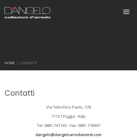
HOME
CONTATTI
Contatti
Via Telesforo Paolo, 178
71121 Foggia - Italy
Tel. 0881.741743 - Fax: 0881 718497
dangelo@dangeloarredamenti.com